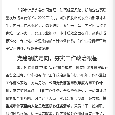
内部审计是完善公司治理、防范经营风险、护航企业高质
量发展的重要
保障
。
2020
年
12
月，国兴控股正式设立内部审计职
能，内
审
工作从零起步、
稳步进阶
。五年来，
公司
内审
团队
攻坚
克难
、深耕实干
，实现专业能力、审计质效
全面提升
，逐步建成
标准化、专业化、全链条内部审计监督体系，为企业稳健经营筑
牢审计防线
，赋能长效发展
。
党建领航定向，夯实工作政治根基
国兴控股深耕
“
党建
+
审计
”
融合模式，将党的领导贯穿审计
监督全
过程
，牢牢把握内审工作政治属性与核心职能，
保障
监督
工作
精准落地，务实见效
。
公司党委
前置审议年度内审工作计
划，
锚定
监督重点、
细化
工作
任务
，全程督办
推进
，
推动审计监
督紧扣企业战略、贴合经营大局，实现监督与发展同频共振。
将
重点审计项目纳入党员攻坚核心任务清单，
党员骨干
一线履职
、
深挖
风险
根源、精准
建言献策
，以先锋模范作用
破解
审计难点，