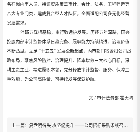
名在岗内审人员，持证资质覆盖审计、会计、法务、工程建造
等
八大专业门类，建成复合型人才队伍，全面适配公司多元化经营
发展需求。
淬砺五载根基稳，审行致远护发展。历经五年深耕，国兴
控股内部审计监督体系日趋完备、履职能力
持续精进
、治理价值
不断
凸显。立足
“
十五五
”
发展全新起点，内审部门将
紧扣公司
战
略布局，聚焦风险防控、治理提升、降本增效三大核心目标，
深
耕主责主业、精进履职本领，充分释放
审计监督、服务、保障三
重
效能
，为公司高质量
、
可持续发展保驾护航。
文
/
审计法务部 霍天鹏
上一篇：
复盘明得失 攻坚促提升 ——公司招标采购条线召开2026年上半年工作总结会
下一篇：
筑牢合规防线 守好安全底线 ——上半年法治合规工作总结暨防范电信网络诈骗集中宣传培训会议