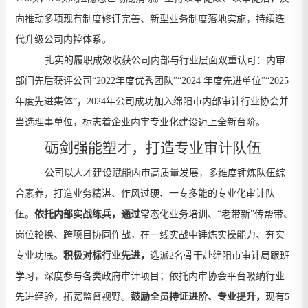
向推动多项现有制度修订完善、新型业务制度落地实施，持续迭
代升级公司内控体系
。
扎实的履职成效收获
公司
内部与行业层面双重认可：内审
部门先后获评公司
“2022
年度优秀团队
”“2024
年度先进单位
”“2025
年度先进集体
”
，
2024
年公司成功加入绵阳市内部审计行业协会并
当选理事单位，标志着企业内审专业化建设迈上全新台阶。
砺剑强能塑才，打造专业审计
队伍
公司
以
人才建设
赋能
内审高质量发
展
，多维度
锤炼队伍
综
合素养，
打造
业务精湛、作风过硬、一专多能的专业化审计队
伍。
依托
内部实战练兵
，通过
常态化业务培训、
“
老带新
”
传帮带、
岗位轮换、跨项目协同作战，在一线实战中锤炼实操能力、夯实
专业功底。
积极
对标
行业先进
，
选派
2
名骨干赴绵阳市审计局跟班
学习，深度参与各类政府审计项目
；
依托内审协会平台吸纳行业
先进经验
，
拓宽监督视野。
鼓励
全员
持证进阶
、专业提升，
现有
5