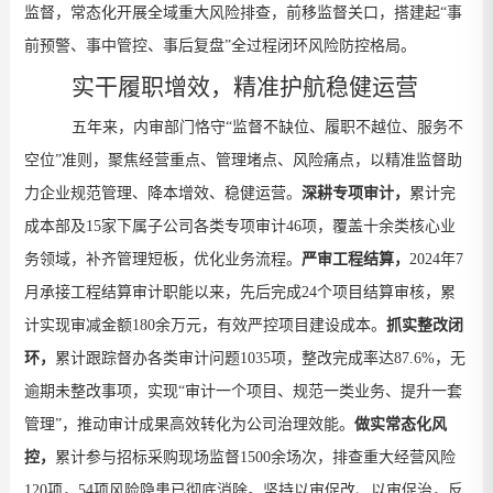
监督，常态化开展全域重大风险排查，前移监督关口，搭建起
“
事
前预警、事中管控、事后复盘
”
全过程闭环风险防控格局。
实干履职增效，精准护航稳健运营
五年来，内审部门恪守
“
监督不缺位、履职不越位、服务不
空位
”
准则，
聚焦经营重点、管理堵点、风险痛点，以精准监督助
力企业规范管理、降本增效、稳健运营。
深耕专项审计，
累计完
成本部及
15
家下属子公司各类专项审计
46
项，覆盖十余类核心业
务领域，
补齐管理短板
，
优化
业务流程。
严
审
工程结算，
2024
年
7
月承接工程结算审计职能以来，先后完成
24
个项目结算审核，累
计实现审减金额
180
余万元，
有效严控项目建设成本。
抓实整改闭
环，
累计跟踪督办各类审计问题
1035
项，整改完成率达
87.6%
，无
逾期未整改事项，实现
“
审计一个项目、规范一类业务、提升一套
管理
”
，推动审计成果高效转化为公司治理效能。
做实
常态化风
控
，
累计参与招标采购现场监督
1500
余场次，排查重大经营风险
120
项，
54
项风险隐患已彻底
消除
。
坚持以审促改、以审促治，反