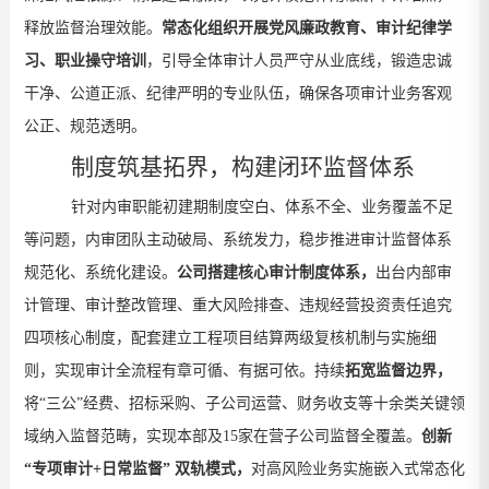
释放
监督治理效能。
常态化组织开展党风廉政教育、审计纪律学
习、职业操守培训
，引导全体审计人员严守从业底线，锻造忠诚
干净、公道正派、纪律严明的专业队伍，确保各项审计业务客观
公正、规范透明。
制度筑基拓界，构建闭环监督体系
针对
内审职能初建
期
制度空白、体系
不全
、业务覆盖不足
等
问题
，
内审团队
主动破局
、系统发力
，
稳步
推进审计监督体系
规范化、系统化建设。
公司搭建核心审计
制度体系，
出台内部审
计管理、审计整改管理、重大风险排查、违规经营投资责任追究
四项核心制度，配套建立工程项目结算两级复核机制与实施细
则，
实现
审计全流程
有章可循、有据可依
。持续
拓宽监督边界，
将
“
三公
”
经费、招标采购、子公司运营、财务收支等十余类关键领
域纳入监督范畴，实现本部及
15
家在营子公司监督全覆盖
。
创新
“
专项审计
+
日常监督
”
双轨模式，
对高风险业务实施嵌入式常态化