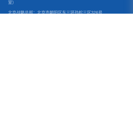
室）
北京战略总部：北京市朝阳区东三环劲松三区326号
上海营销总部：上海市黄浦区北京东路465号（近山西南路）物
资大厦18楼
免责声明：为了更好的学习与交流，本站部分内容来源于网络，
如有侵权请联系站长删除！
波鸿电子报
官方公众号
Copyright ©2026 四川波鸿实业有限公司
蜀ICP备13028867号
川公网安备 51078302110055号