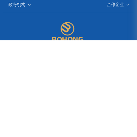
政府机构
合作企业
四川省人民政府
一汽大众
绵阳政府网
上海大众
中国政务网
东南汽车
成都政府网
本部：四川省绵阳市经开区1号路
成都市高新区高新国际广场D座二楼201室（成都办公
室）
北京战略总部：北京市朝阳区东三环劲松三区326号
上海营销总部：上海市黄浦区北京东路465号（近山西南路）物
资大厦18楼
免责声明：为了更好的学习与交流，本站部分内容来源于网络，
如有侵权请联系站长删除！