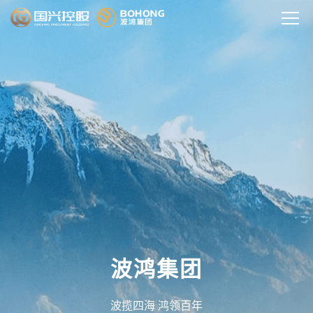
波鸿集团
波揽四海 鸿领百年