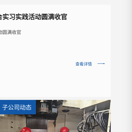
联合实习实践活动圆满收官
动圆满收官
查看详情
子公司动态