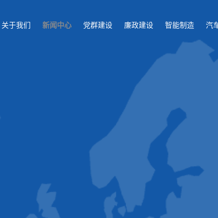
关于我们
新闻中心
党群建设
廉政建设
智能制造
汽