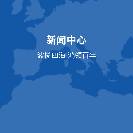
新闻中心
波揽四海 鸿领百年