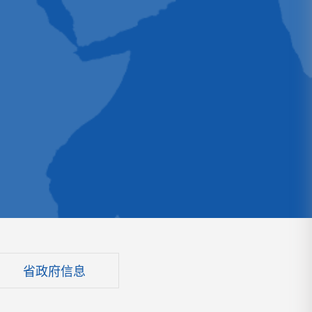
省政府信息