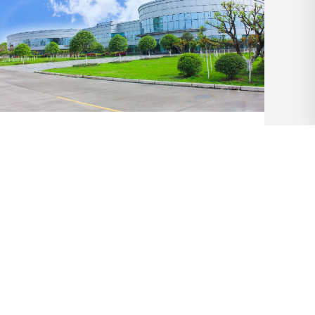
剖问题、析短板、研措施——万鸿房产召开
2026年上半年经营分析会
2026-07-14
查看详情