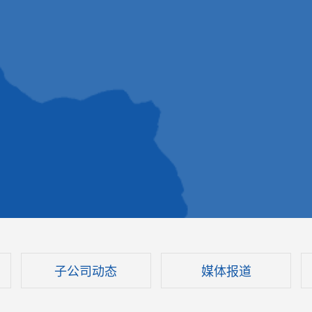
子公司动态
媒体报道