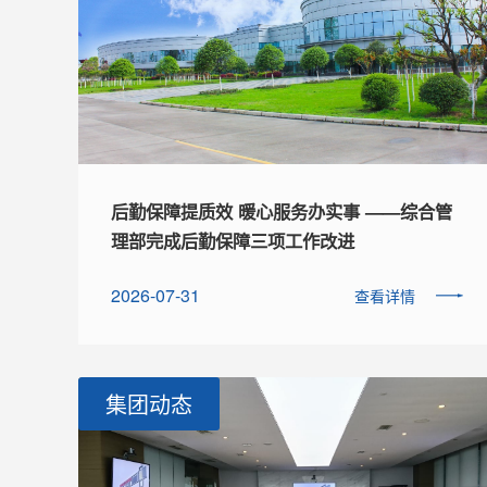
后勤保障提质效 暖心服务办实事 ——综合管
理部完成后勤保障三项工作改进
2026-07-31
查看详情
集团动态