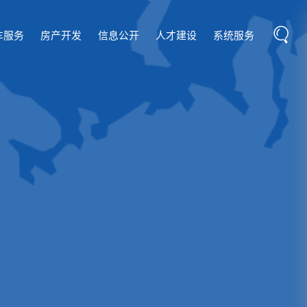
车服务
房产开发
信息公开
人才建设
系统服务