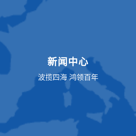
新闻中心
波揽四海 鸿领百年