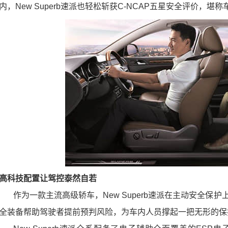
内，
New Superb
速派也轻松斩获
C-NCAP
五星安全评价，堪称车
高科技配置让
驾控泰然自若
作为一款主流高级轿车，
New Superb
速派在主动安全保护
全装备帮助驾驶者提前预判风险，为车内人员撑起一把无形的保