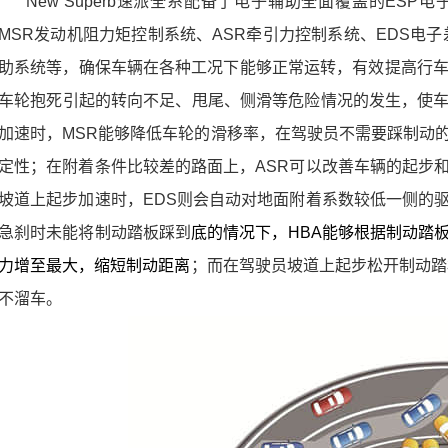
New Superb
速派全系配备了电子辅助全面覆盖的
ESP
电
MSR
发动机阻力矩控制系统、
ASR
牵引力控制系统、
EDS
电子
助系统等，确保车辆在各种工况下能够正常运转，有效提高行
车轮抱死引起的转向不足、甩尾、侧滑等危险情况的发生，使
加速时，
MSR
能够降低车轮的滑移率，在驾驶员不需要踩制动
定性；在附着条件比较差的路面上，
ASR
可以改善车辆的起步
坡道上起步加速时，
EDS
则会自动对地面附着系数较低一侧的
急刹时未能将制动踏板踩到
底的情况下，
HBA
能够根据制动踏
力增至最大，缩短制动距离
；而在驾驶员坡道上起步松开制动踏
不溜车。