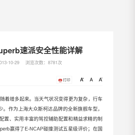
uperb速派安全性能详解
3-10-29
浏览次数：8781次
打印
随着增多起来。当天气状况变得更为复杂，行车
少。作为上海大众斯柯达品牌的全新旗舰车型，
配置、实用丰富的驾控辅助配置和精益求精的制
perb
赢得了
E-NCAP
碰撞测试五星级评价；在国