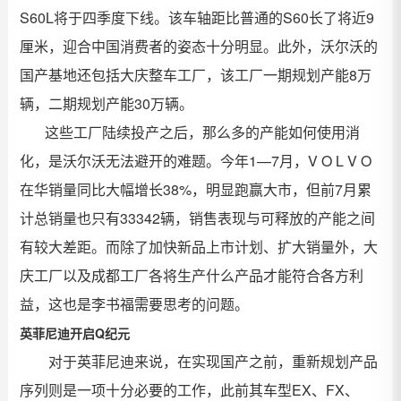
S60L将于四季度下线。该车轴距比普通的S60长了将近9
厘米，迎合中国消费者的姿态十分明显。此外，沃尔沃的
国产基地还包括大庆整车工厂，该工厂一期规划产能8万
辆，二期规划产能30万辆。
这些工厂陆续投产之后，那么多的产能如何使用消
化，是沃尔沃无法避开的难题。今年1—7月，V O L V O
在华销量同比大幅增长38%，明显跑赢大市，但前7月累
计总销量也只有33342辆，销售表现与可释放的产能之间
有较大差距。而除了加快新品上市计划、扩大销量外，大
庆工厂以及成都工厂各将生产什么产品才能符合各方利
益，这也是李书福需要思考的问题。
英菲尼迪开启Q纪元
对于英菲尼迪来说，在实现国产之前，重新规划产品
序列则是一项十分必要的工作，此前其车型EX、FX、