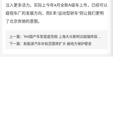
注入更多活力。实际上今年4月全新A级车上市，已经可以
窥视车厂的发展方向，而E系“运动型轿车”则让我们更明
了北京奔驰的意图。
上一篇：
Yeti国产车型首度亮相 上海大众斯柯达超强阵容闪耀成都车展
下一篇：
新能源汽车补贴范围将扩大 破地方保护壁垒
政府机构
合作企业
四川省人民政府
一汽大众
绵阳政府网
上海大众
中国政务网
东南汽车
成都政府网