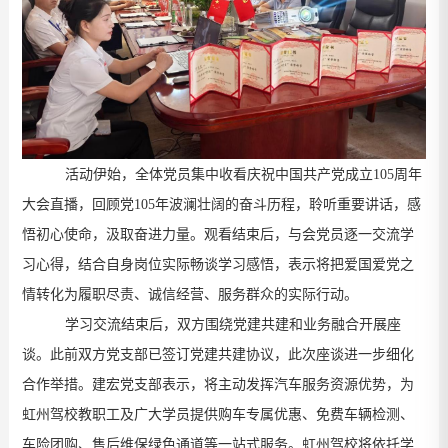
活动伊始，全体党员集中收看庆祝中国共产党成立
105
周年
大会直播，回顾党
105
年波澜壮阔的奋斗历程
，
聆听重要讲话，感
悟初心使命，汲取奋进力量。观看结束后，与会党员逐一交流学
习心得，结合自身岗位实际畅谈学习感悟，表示将把爱国爱党之
情转化为履职尽责、诚信经营、服务群众的实际行动。
学习交流结束后，双方围绕党建共建
和
业务融合开展
座
谈
。此前
双方党支部
已签订党建共建协议，此次座谈进一步细化
合作举措。建宏党支部表示，将主动发挥汽车服务资源优势，为
虹州驾校教职工及广大学员提供购车专属优惠、免费车辆检测、
车险团购、售后维保绿色通道等一站式服务。虹州驾校将依托学