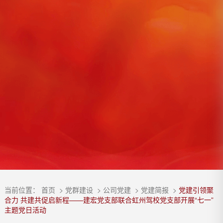
当前位置：
首页
>
党群建设
>
公司党建
>
党建简报
>
党建引领聚
合力 共建共促启新程——建宏党支部联合虹州驾校党支部开展“七一”
主题党日活动