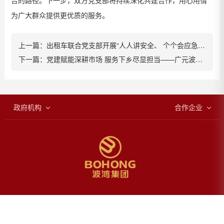
合的
路径
。下一步，
双方党支部
将持续深化共建合作，用心用情
为广大群众提供更优质的服务。
上一篇：
出租车联合党支部开展“人人讲安全、 个个会应急”安全生产月主题党日活动
下一篇：
党建赋能深耕市场 服务下乡尽显担当——广元波鸿党支部开展特色主题党日活动
政府机构
合作企业
四川省人民政府
一汽大众
绵阳政府网
上海大众
中国政务网
东南汽车
成都政府网
本部：四川省绵阳市经开区1号路
成都市高新区高新国际广场D座二楼201室（成都办公