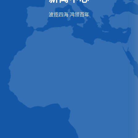
波揽四海 鸿领百年