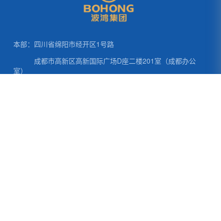
中国政务网
东南汽车
成都政府网
本部：四川省绵阳市经开区1号路
成都市高新区高新国际广场D座二楼201室（成都办公
室）
北京战略总部：北京市朝阳区东三环劲松三区326号
上海营销总部：上海市黄浦区北京东路465号（近山西南路）物
资大厦18楼
免责声明：为了更好的学习与交流，本站部分内容来源于网络，
如有侵权请联系站长删除！