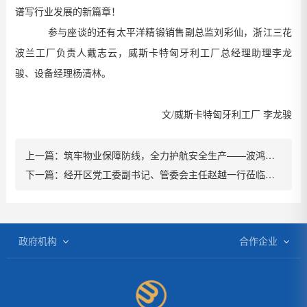
谱写行业发展的新篇章！
参与座谈的还有太平洋精锻销售副总监刘彩仙，浙江三花
波兰工厂负责人戴志云，威斯卡特匈牙利工厂总经理助理李龙
骏、设备经理杨清林。
文
/
威斯卡特匈牙利工厂
李龙骏
上一篇：
筑牢物业保障防线，全力护航安全生产——波鸿物业开展绵阳区域服务项目夜间巡查
下一篇：
经开区党工委副书记、管委会主任赵越一行莅临四川威斯卡特绵阳工厂调研
政府机构
合作企业
四川省人民政府
一汽大众
绵阳政府网
上海大众