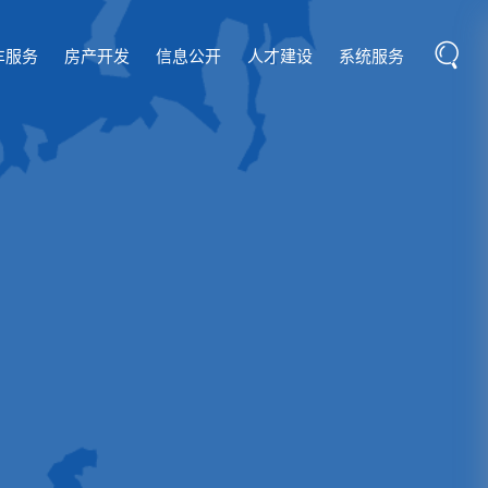
车服务
房产开发
信息公开
人才建设
系统服务