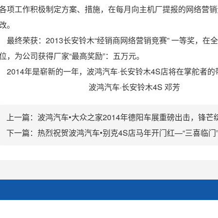
各项工作积极制定方案、措施，在每月向主机厂提报的网络营销
改。
最终荣获：2013长安铃木“经销商网络营销竞赛” 一等奖，在
位，为公司获得厂家“最高奖励”：五万元。
2014年是崭新的一年，波鸿汽车·长安铃木4S店将在掌舵者
波鸿汽车·长安铃木4S 邓芳
上一篇：
波鸿汽车•大众之家2014年德阳车展重磅出击，锋芒
下一篇：
热烈祝贺波鸿汽车•别克4S店马年开门红—“三喜临门