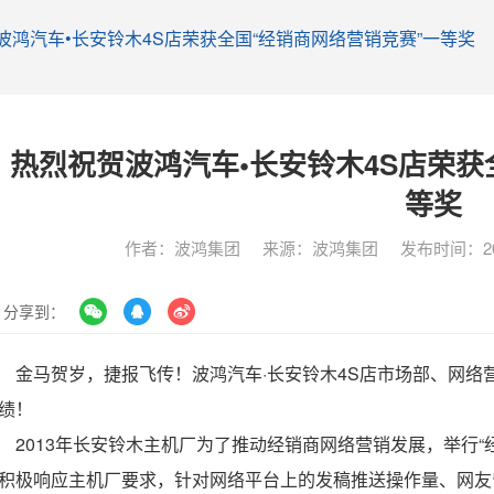
波鸿汽车•长安铃木4S店荣获全国“经销商网络营销竞赛”一等奖
热烈祝贺波鸿汽车•长安铃木4S店荣获
等奖
作者：波鸿集团
来源：波鸿集团
发布时间：201
分享到：
金马贺岁，捷报飞传！波鸿汽车·长安铃木4S店市场部、网络营
绩！
2013年长安铃木主机厂为了推动经销商网络营销发展，举行“
积极响应主机厂要求，针对网络平台上的发稿推送操作量、网友