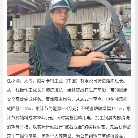
任小刚，大专，威斯卡特工业（中国）有限公司铸造熔炼班长。
从一线操作工成长为熔炼
班长，始终奋战在生产前沿，带领班组
安全高效完成任务。聚焦降本增效，从
2022
年至今，电炉吨汤能
耗降低
11.9%
，累计节约能源
868
万元；不锈钢炉龄增幅
37.5%
，累
计节约辅料成本
384
万元。同时实施错峰用电、加工钢屑内部清洗
消耗等举措，以实际行动践行“点石成金”的尖兵誓言，先后获得武
汉工厂岗
位明星、优秀个人等荣誉，为公司创造显著经济效益，