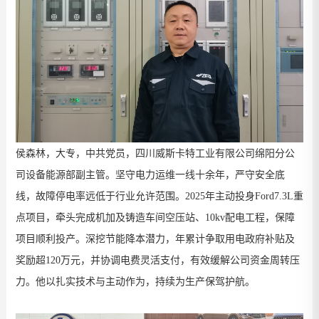
侯森林，大专，中共党员，四川威斯卡特工业有限公司绵阳分公
司设备能源部副主管。
坚守电力
运维一线十余年，严守安全底
线，故障停电率远低于行业允许范围。
2025
年主动投身
Ford7.3L
重
点项目，牵头完成机加及铸造车间空压站、
10kv
配电工程，保障
项目顺利投产。深挖节能降本潜力，年累计争取用电政府补贴及
奖励超
120
万元，并协调电费灵活支付，有效缓解公司资金周转压
力。他以扎实技术与主动作为，持续为生产保驾护航。