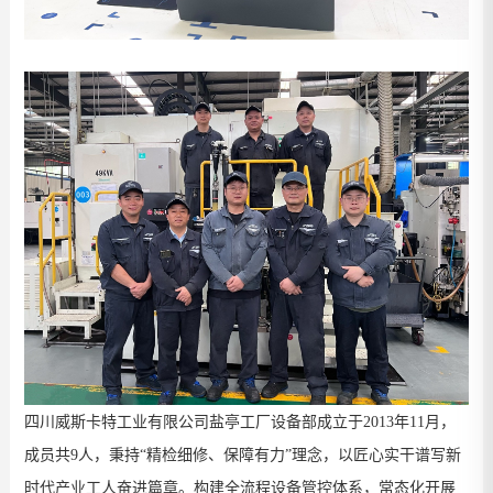
四川威斯卡特工业有限公司盐亭工厂设备部
成立于
2013
年
11
月，
成员共
9
人，秉持“精检细修、保障有力”理念，以匠心实干谱写新
时代产业工人奋进篇章。构建全流程设备管控体系，常态化开展