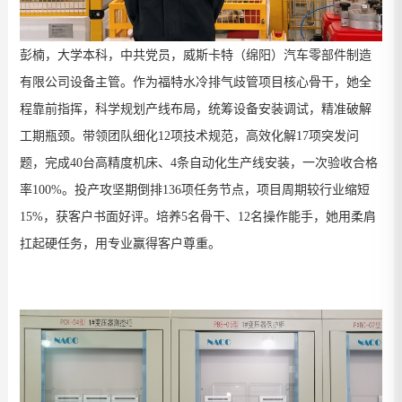
彭楠，大学本科，中共党员，
威斯卡特（绵阳）汽车零部件制造
有限公司设备主管
。
作为福特水冷排气歧管项目核心骨干，她全
程靠前指挥，科学规划产线布局，统筹设备安装调试，精准破解
工期瓶颈。带领团队细化
12
项技术规范，高效化解
17
项突发问
题，完成
40
台高精度机床、
4
条自动化生产线安装，一次验收合格
率
100%
。投产攻坚期倒排
136
项任务节点，项目周期较行业缩短
15%
，获客户书面好评。培养
5
名骨干、
12
名操作能手，
她用柔肩
扛起硬任务，用专业赢得客户尊重
。