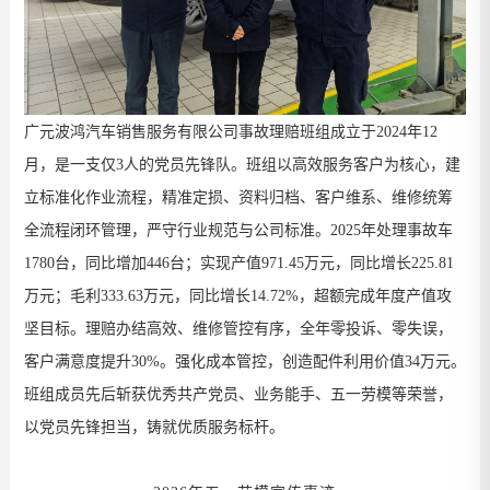
广元波鸿汽车销售服务有限公司事故理赔班组
成立于
2024
年
12
月，是一支仅
3
人的党员先锋队。班组以高效服务客户为核心，建
立标准化作业流程，精准定损、资料归档、客户维系、维修统筹
全流程闭环管理，严守行业规范与公司标准。
2025
年处理事故车
1780
台，同比增加
446
台；实现产值
971.45
万元，同比增长
225.81
万元；毛利
333.63
万元，同比增长
14.72%
，超额完成年度产值攻
坚目标。理赔办结高效、维修管控有序，全年零投诉、零失误，
客户满意度提升
30%
。强化成本管控，创造配件利用价值
34
万元。
班组成员先后斩获优秀共产党员、业务能手、五一劳模等荣誉，
以党员先锋担当，铸就优质服务标杆。