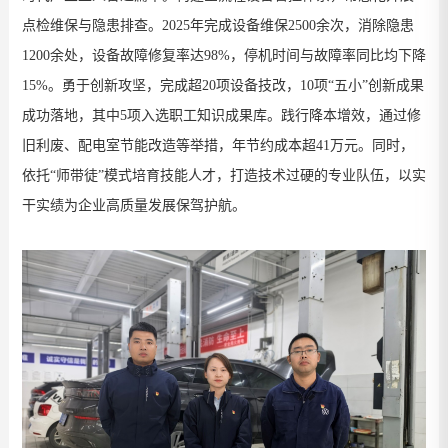
点检维保与隐患排查。
2025
年完成设备维保
2500
余次，消除隐患
1200
余处，设备故障
修复率
达
98%
，停机时间与故障率同比均下降
15%
。勇于创新攻坚，完成超
20
项设备技改，
10
项“五小”创新成果
成功落地，其中
5
项入选职工知识成果库。践行降本增效，通过修
旧利废、配电室节能改造等举措，年节约成本超
41
万元。同时，
依托“师带徒”模式培育技能人才，打造技术过硬的专业队伍，以实
干实绩为企业高质量发展保驾护航。