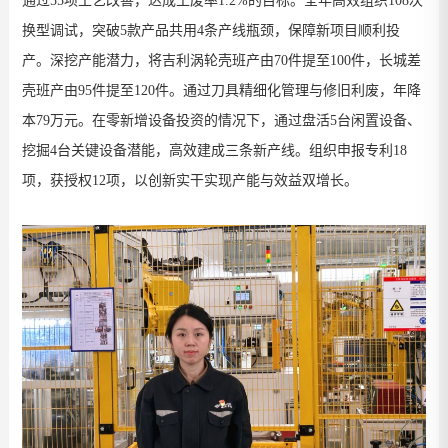
通过
55
项工艺改善，达成工废率
1.2%
的目标。
全年高效组织
108
次
换型调试，突破
5
款产品共用
4
条产线瓶颈，保障新项目顺利投
产。深挖产能潜力，将吉利涡轮壳班产由
70
件提至
100
件，长城差
壳班产由
95
件提至
120
件。通过刀具精细化管理与修旧利废，年降
本
79
万元。在零新增设备投资的情况下，通过盘活
5
台闲置设备、
挖掘
4
台关键设备潜能，高效建成三条新产线。组织申报专利
18
项，获授权
12
项，以创新实干实现产能与效益双增长。