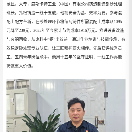
范显，大专，威斯卡特工业（中国）有限公司铸造制造部砂处理
班长。
扎根铸造一线十五载，
他视
安全为基、效率为要
。参与混
配土配方革新，
在砂处理环节将每吨铸件所需混配土成本从
1095
元降至
239
元，
2022
年至今累计节约成本
1916
万元。推进设备改造
与废钢回收，从废料中“抠”出效益。通过作业培训与技能传承，有
效稳定砂处理专业队伍，让工匠精神薪火相传。先后获评优秀员
工、五四青年岗位能手。他用十五年的坚守证明：一线工作亦能
铸就重大价值。