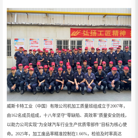
威斯卡特工业（中国）有限公司机加工质量班组
成立于
20
07
年
，
由
162
名成员组成，十八年坚守“零缺陷、高效率”质量安全防线，
以助力公司实现“为全球汽车行业生产优质零部件”目标为核心使
命。
2025
年，加工废品率精准控制在
1.66%
，
检验及时率
高达