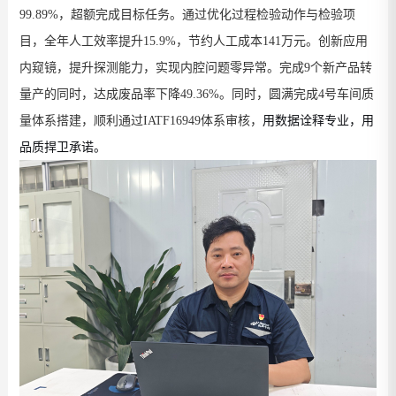
99.89%
，超额完成目标任务。通过优化过程检验动作与检
验项
目，全年人工效率提升
15.9%
，节约人工成本
141
万元。
创新应用
内窥镜，提升探测能力，实现内腔问题零异常。
完成
9
个新产品转
量产的同时，达成废品率下降
49.36%
。同时，圆满
完成
4
号车间质
量体系搭建，顺利通过
IATF16949
体系审核
，
用数据诠释专业，用
。
品质捍卫承诺