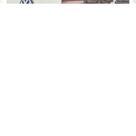
聂磊，大学本科，绵阳建宏汽车销售服务有限公司客户经理。
入
职首年
即
登顶销冠
，
他用
9
个月
、
252
辆
销售业绩
重新定义
“
后来居
上
”
，以绝对优势拿下
建宏公司
年度销量第一
，荣获
“效能先锋”“销
售冠军”“正能量奖”以及实业公司年度优秀员工
。他不仅是业绩的
领跑者，更是价值的传播者：
他
坚守
“
客户至上
”
，将专业与真诚融