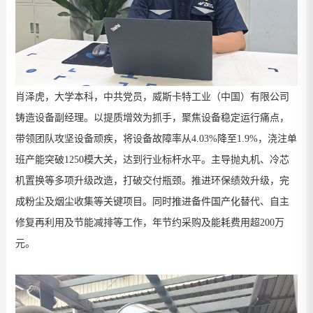
肖泽虎，大学本科，中共党员，威斯卡特工业（中国）有限公司
铸造设备副经理。
以提质增效为抓手，聚焦设备稳定运行痛点，
带领团队攻坚设备顽疾，将设备故障率从
4.03%
降至
1.9%
，浇注单
班产能突破
1250
模大关，达到行业标杆水平。主导抛丸机、冷芯
机置换等多项升级改造，打破交付瓶颈。推进环保绩效升级，完
成粉尘及烟尘收集等关键项目。同时推进备件国产化替代、自主
修复再利用及节能减排等工作，年节约采购及能耗费用超
200
万
元。