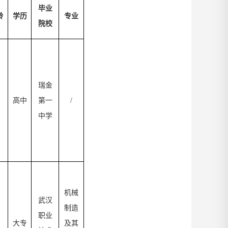
毕业
龄
学历
专业
院校
瑞金
高中
第一
/
中学
机械
武汉
制造
职业
大专
及其