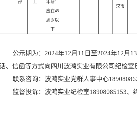
部
工
年龄：
汉市
应在
45
周岁以
下
公示期为：
2024
年
12
月
11
日至
2024
年
12
月
13
话、信函等方式向四川波鸿实业有限公司纪检室
联系咨询：波鸿实业党群人事中心
18908086
监督投诉：波鸿实业纪检室
1890808515
2247110、“护国资”邮箱：mygzwdjk@163.com
四川波鸿
2024
年
12
月
11
日