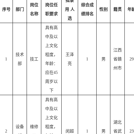
拟录
岗位
岗位任
综合成
序号
部门
用
人
性别
籍贯
年
名称
职要求
绩排名
选
具有高
中及以
上文化
江西
技术
程度，
王泽
1
技工
1
男
省赣
29
部
年龄：
亮
州市
应在
45
周岁以
下
具有高
中及以
上文化
湖北
设备
维修
程度，
2
闵超
1
男
省武
2
3